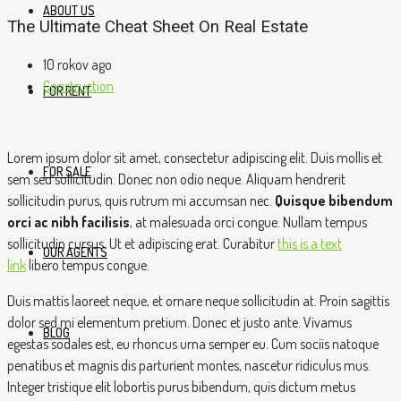
ABOUT US
The Ultimate Cheat Sheet On Real Estate
10 rokov ago
Construction
FOR RENT
Lorem ipsum dolor sit amet, consectetur adipiscing elit. Duis mollis et
FOR SALE
sem sed sollicitudin. Donec non odio neque. Aliquam hendrerit
sollicitudin purus, quis rutrum mi accumsan nec.
Quisque bibendum
orci ac nibh facilisis
, at malesuada orci congue. Nullam tempus
sollicitudin cursus. Ut et adipiscing erat. Curabitur
this is a text
OUR AGENTS
link
libero tempus congue.
Duis mattis laoreet neque, et ornare neque sollicitudin at. Proin sagittis
dolor sed mi elementum pretium. Donec et justo ante. Vivamus
BLOG
egestas sodales est, eu rhoncus urna semper eu. Cum sociis natoque
penatibus et magnis dis parturient montes, nascetur ridiculus mus.
Integer tristique elit lobortis purus bibendum, quis dictum metus