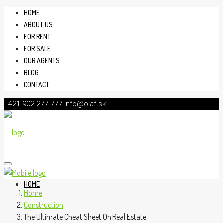
HOME
ABOUT US
FOR RENT
FOR SALE
OUR AGENTS
BLOG
CONTACT
+421 902 277 777
info@olaf.sk
HOME
Home
Construction
The Ultimate Cheat Sheet On Real Estate