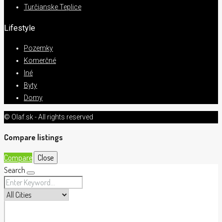
Turčianske Teplice
Lifestyle
Pozemky
Komerčné
Iné
Byty
Domy
© Olaf.sk - All rights reserved
Compare listings
Compare
Close
Search