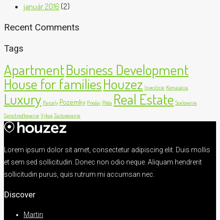
január 2016
(2)
Recent Comments
Tags
Apartment
Business Development
House for families
Houzez
Investície
Komasácia
Luxury
Real Estate
Pozemky
Parcely
Predaj
Pôda
Scelovanie
Sprostredkovanie
Výkup
Zastupovanie
Lorem ipsum dolor sit amet, consectetur adipiscing elit. Duis mollis
et sem sed sollicitudin. Donec non odio neque. Aliquam hendrerit
sollicitudin purus, quis rutrum mi accumsan nec.
Discover
Martin