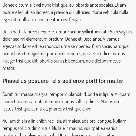
Donec dictum elit vel nunc tristique, eu lobortis ante sodales. Etiam
posuere leo ut leo laoreet, a gravida dui ultricies. Morbi vehicula nulla
eget elit mollis, at condimentum est feugiat.
Duis mattis laoreet neque, et ornare neque sollicitudin at. Proin sagittis
dolor sed mi elementum pretium. Donec et justo ante. Vivamus
egestas sodales est, eu rhoncus urna semper eu. Cum sociis natoque
penatibus et magnis dis parturient montes, nascetur ridiculus mus.
Integer tristique elit lobortis purus bibendum, quis dictum metus
mattis.
Phasellus posuere felis sed eros porttitor mattis
Curabitur massa magna, tempor in blandit id, porta in ligula. Aliquam
laoreet nisl massa, at interdum mauris sollicitudin et. Mauris risus
lectus, tristique at nisl at, pharetra tristique enim.
Nullam this is a link nibh facilisis, at malesuada orci congue. Nullam
tempus sollicitudin cursus. Nulla elit mauris, volutpat eu varius
malesuada, pulvinar eu ligula. Ut et adipiscing erat. Curabitur