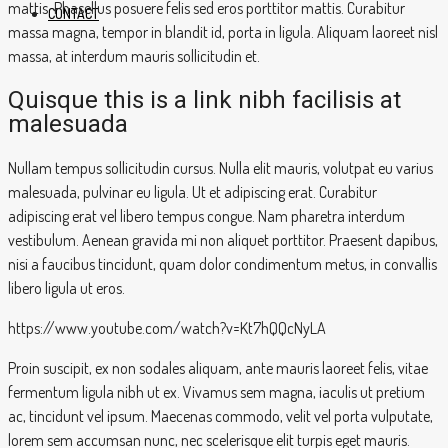
mattis. Phasellus posuere felis sed eros porttitor mattis. Curabitur
CONTACT
massa magna, tempor in blandit id, porta in ligula. Aliquam laoreet nisl
massa, at interdum mauris sollicitudin et.
Quisque this is a link nibh facilisis at
malesuada
Nullam tempus sollicitudin cursus. Nulla elit mauris, volutpat eu varius
malesuada, pulvinar eu ligula. Ut et adipiscing erat. Curabitur
adipiscing erat vel libero tempus congue. Nam pharetra interdum
vestibulum. Aenean gravida mi non aliquet porttitor. Praesent dapibus,
nisi a faucibus tincidunt, quam dolor condimentum metus, in convallis
libero ligula ut eros.
https://www.youtube.com/watch?v=Kt7hQQcNyLA
Proin suscipit, ex non sodales aliquam, ante mauris laoreet felis, vitae
fermentum ligula nibh ut ex. Vivamus sem magna, iaculis ut pretium
ac, tincidunt vel ipsum. Maecenas commodo, velit vel porta vulputate,
lorem sem accumsan nunc, nec scelerisque elit turpis eget mauris.